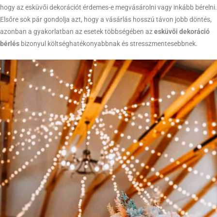
hogy az esküvői dekorációt érdemes-e megvásárolni vagy inkább bérelni.
Elsőre sok pár gondolja azt, hogy a vásárlás hosszú távon jobb döntés,
azonban a gyakorlatban az esetek többségében az
esküvői dekoráció
bérlés
bizonyul költséghatékonyabbnak és stresszmentesebbnek.