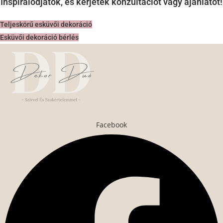
Inspirálódjatok, és kérjetek konzultációt vagy ajánlatot!
Teljeskörű esküvői dekoráció
Esküvői dekoráció bérlés
Facebook