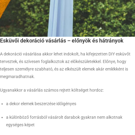
Esküvői dekoráció vásárlás – előnyök és hátrányok
A dekoráció vásárlása akkor lehet indokolt, ha kifejezetten DIY esküvőt
terveztek, és szívesen foglalkoztok az előkészületekkel. Előnye, hogy
teljesen személyre szabható, és az elkészült elemek akár emlékként is
megmaradhatnak.
Ugyanakkor a vásárlás számos rejtett költséget hordoz:
a dekor elemek beszerzése időigényes
a különböző forrásból vásárolt darabok gyakran nem alkotnak
egységes képet