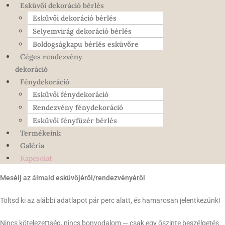
Esküvői dekoráció bérlés
Esküvői dekoráció bérlés
Selyemvirág dekoráció bérlés
Boldogságkapu bérlés esküvőre
Céges rendezvény
dekoráció
Fénydekoráció
Esküvői fénydekoráció
Rendezvény fénydekoráció
Esküvői fényfüzér bérlés
Termékeink
Galéria
Kapcsolat
Mesélj az álmaid esküvőjéről/rendezvényéről
Töltsd ki az alábbi adatlapot pár perc alatt, és hamarosan jelentkezünk!
Nincs kötelezettség, nincs bonyodalom — csak egy őszinte beszélgetés