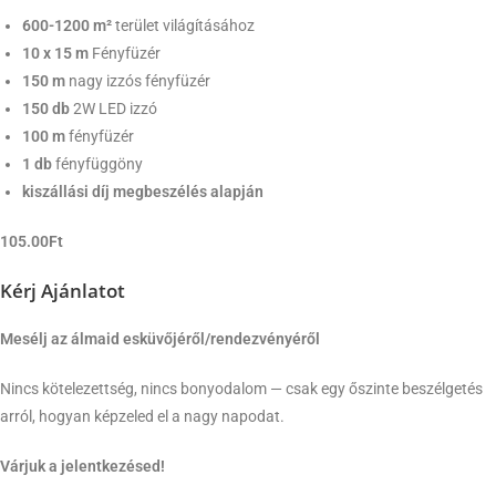
600-1200 m²
terület világításához
10 x 15 m
Fényfüzér
150 m
nagy izzós fényfüzér
150 db
2W LED izzó
100
m
fényfüzér
1 db
fényfüggöny
kiszállási díj megbeszélés alapján
105.00Ft
Kérj Ajánlatot
Mesélj az álmaid esküvőjéről/rendezvényéről
Nincs kötelezettség, nincs bonyodalom — csak egy őszinte beszélgetés
arról, hogyan képzeled el a nagy napodat.
Várjuk a jelentkezésed!