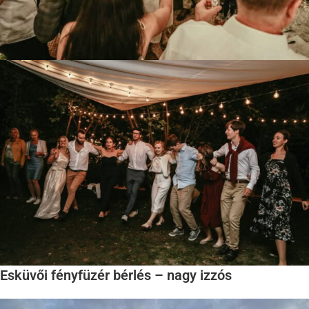
Esküvői fényfüzér bérlés – nagy izzós