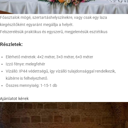
Főasztalok mögé, szertartáshelyszínekre, vagy csak egy laza
kiegészítőként egyaránt megállja a helyét.
Felszerelésük praktikus és egyszerű, megjelenésük esztétikus
Részletek:
Elérhető méretek: 4×2 méter, 3×3 méter, 6×3 méter
Izzó fénye: melegfehér
Vízálló: IP44 védettségű, így vízálló tulajdonsággal rendelkezik,
kültérre is felhelyezhető.
Összes mennyiség: 1-15-1 db
Ajánlatot kérek