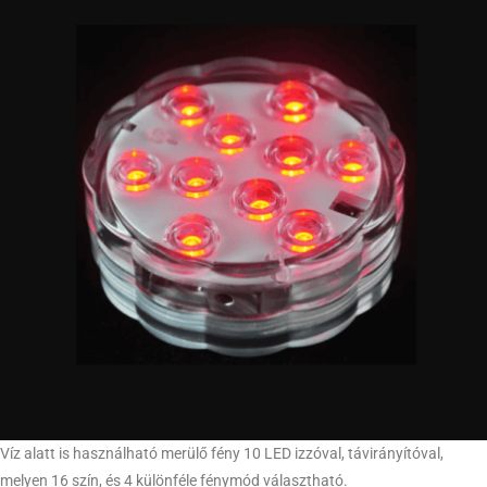
Víz alatt is használható merülő fény 10 LED izzóval, távirányítóval,
melyen 16 szín, és 4 különféle fénymód választható.