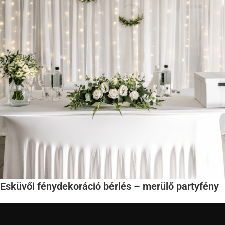
Esküvői fénydekoráció bérlés – merülő partyfény