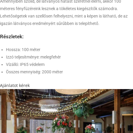
Amennyiben szolid, de látványos hatást szeretnél elérni, akkor 100
méteres fényfüzéreink lesznek a tökéletes kiegészítők számodra.
Lehetőségetek van szellősen felhelyezni, mint a képen is látható, de az
igazán látványos eredményért sűrűbben is telepíthető.
Részletek:
Hossza: 100 méter
Izzó teljesítménye: melegfehér
Vízálló: IP65 védelem
Összes mennyiség: 2000 méter
Ajánlatot kérek