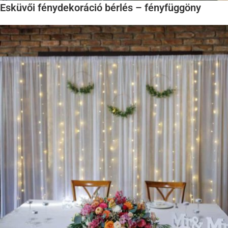
Esküvői fénydekoráció bérlés – fényfüggöny