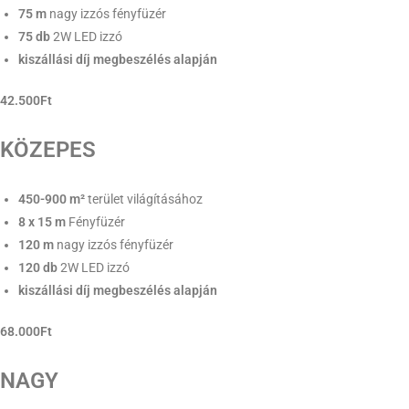
75 m
nagy izzós fényfüzér
75 db
2W LED izzó
kiszállási díj megbeszélés alapján
42.500Ft
KÖZEPES
450-900 m²
terület világításához
8 x 15 m
Fényfüzér
120 m
nagy izzós fényfüzér
120 db
2W LED izzó
kiszállási díj megbeszélés alapján
68.000Ft
NAGY