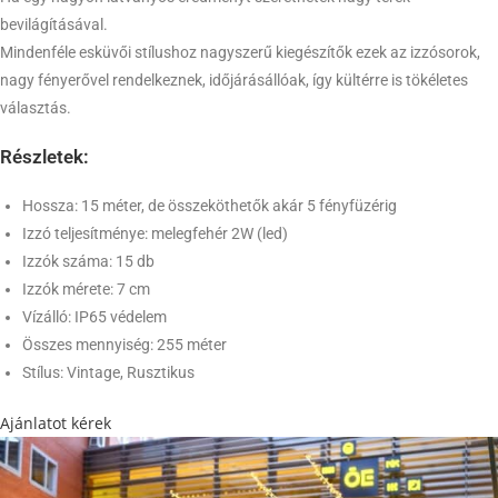
bevilágításával.
Mindenféle esküvői stílushoz nagyszerű kiegészítők ezek az izzósorok,
nagy fényerővel rendelkeznek, időjárásállóak, így kültérre is tökéletes
választás.
Részletek:
Hossza: 15 méter, de összeköthetők akár 5 fényfüzérig
Izzó teljesítménye: melegfehér 2W (led)
Izzók száma: 15 db
Izzók mérete: 7 cm
Vízálló: IP65 védelem
Összes mennyiség: 255 méter
Stílus: Vintage, Rusztikus
Ajánlatot kérek