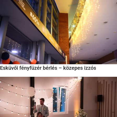
Esküvői fényfüzér bérlés – közepes izzós