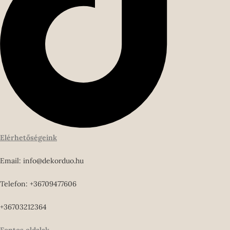
Elérhetőségeink
Email: info@dekorduo.hu
Telefon: +36709477606
+36703212364
Fontos oldalak