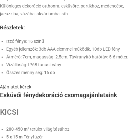
Különleges dekoráció otthonra, esküvőre, partikhoz, medencébe,
jacuzziba, vázába, akváriumba, stb.…
Részletek:
Izzó fénye: 16 színű
Egyéb jellemzők: 3db AAA elemmel működik, 10db LED fény
Átmérő: 7cm, magasság: 2,5cm. Távirányító hatótáv: 5-6 méter.
Vízállóság: IP68 tanusítvány
Összes mennyiség: 16 db
Ajánlatot kérek
Esküvői fénydekoráció csomagajánlataink
KICSI
200-450 m²
terület világításához
5 x 15 m
Fényfüzér