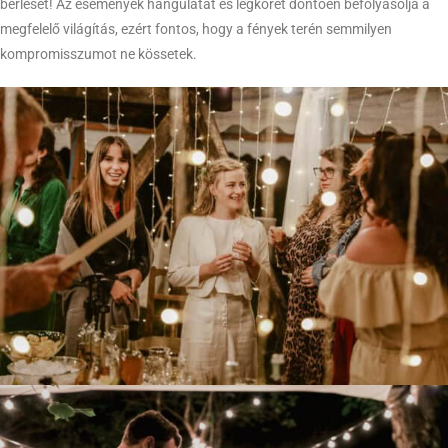
bérlését! Az események hangulatát és légkörét döntően befolyásolja a
megfelelő világítás, ezért fontos, hogy a fények terén semmilyen
kompromisszumot ne kössetek.