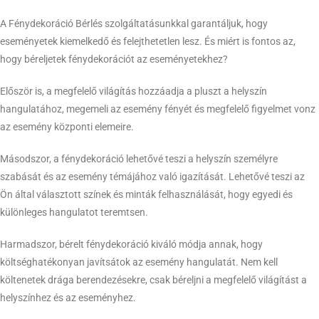
A Fénydekoráció Bérlés szolgáltatásunkkal garantáljuk, hogy
eseményetek kiemelkedő és felejthetetlen lesz. És miért is fontos az,
hogy béreljetek fénydekorációt az eseményetekhez?
Először is, a megfelelő világítás hozzáadja a pluszt a helyszín
hangulatához, megemeli az esemény fényét és megfelelő figyelmet vonz
az esemény központi elemeire.
Másodszor, a fénydekoráció lehetővé teszi a helyszín személyre
szabását és az esemény témájához való igazítását. Lehetővé teszi az
Ön által választott színek és minták felhasználását, hogy egyedi és
különleges hangulatot teremtsen.
Harmadszor, bérelt fénydekoráció kiváló módja annak, hogy
költséghatékonyan javítsátok az esemény hangulatát. Nem kell
költenetek drága berendezésekre, csak béreljni a megfelelő világítást a
helyszínhez és az eseményhez.