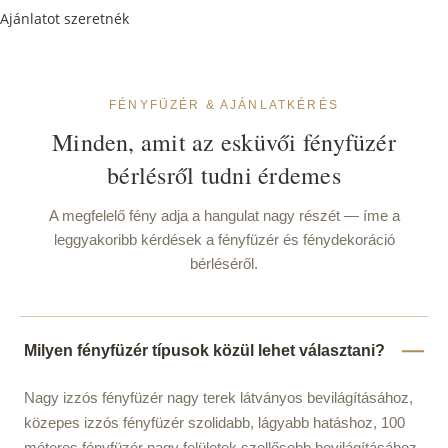
Ajánlatot szeretnék
FÉNYFÜZÉR & AJÁNLATKÉRÉS
Minden, amit az esküvői fényfüzér
bérlésről tudni érdemes
A megfelelő fény adja a hangulat nagy részét — íme a
leggyakoribb kérdések a fényfüzér és fénydekoráció
bérléséről.
Milyen fényfüzér típusok közül lehet választani?
Nagy izzós fényfüzér nagy terek látványos bevilágításához,
közepes izzós fényfüzér szolidabb, lágyabb hatáshoz, 100
méteres fényfüzér nagy felületek szellősebb bevilágításához,