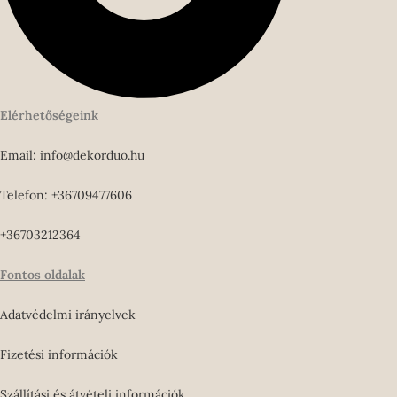
Elérhetőségeink
Email: info@dekorduo.hu
Telefon: +36709477606
+36703212364
Fontos oldalak
Adatvédelmi irányelvek
Fizetési információk
Szállítási és átvételi információk