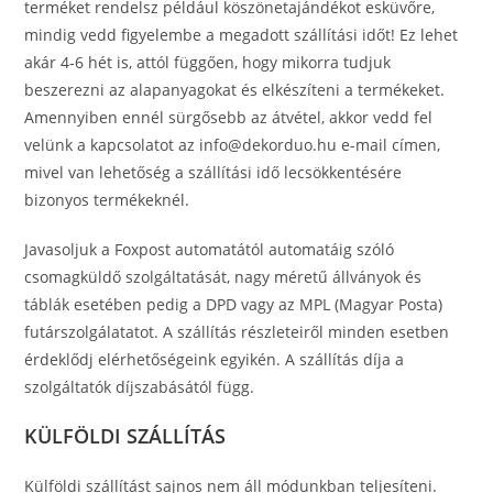
terméket rendelsz például köszönetajándékot esküvőre,
mindig vedd figyelembe a megadott szállítási időt! Ez lehet
akár 4-6 hét is, attól függően, hogy mikorra tudjuk
beszerezni az alapanyagokat és elkészíteni a termékeket.
Amennyiben ennél sürgősebb az átvétel, akkor vedd fel
velünk a kapcsolatot az info@dekorduo.hu e-mail címen,
mivel van lehetőség a szállítási idő lecsökkentésére
bizonyos termékeknél.
Javasoljuk a Foxpost automatától automatáig szóló
csomagküldő szolgáltatását, nagy méretű állványok és
táblák esetében pedig a DPD vagy az MPL (Magyar Posta)
futárszolgálatatot. A szállítás részleteiről minden esetben
érdeklődj elérhetőségeink egyikén. A szállítás díja a
szolgáltatók díjszabásától függ.
KÜLFÖLDI SZÁLLÍTÁS
Külföldi szállítást sajnos nem áll módunkban teljesíteni.