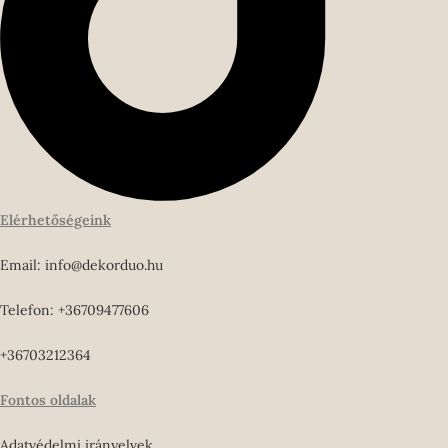
Elérhetőségeink
Email: info@dekorduo.hu
Telefon: +36709477606
+36703212364
Fontos oldalak
Adatvédelmi irányelvek