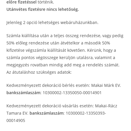
előre fizetéssel
történik.
Utánvétes fizetésre nincs lehetőség.
Jelenleg 2 opció lehetséges webáruházunkban.
Számla kiállítása után a teljes összeg rendezése, vagy pedig
50% előleg rendezése után átvételkor a második 50%
kifizetése végszámla kiállítását követően. Kérünk, hogy a
számla pontos végösszege kerüljön utalásra, valamint a
megjegyzés rovatban mindig add meg a rendelés számát.
Az átutaláshoz szükséges adatok:
Kedvezményezett dekoráció bérlés esetén: Makai Márk EV.
bankszámlaszám
: 10300002-13350050-00014901
Kedvezményezett dekoráció vásárlás esetén: Makai-Rácz
Tamara EV.
bankszámlaszám
: 10300002-13350393-
00014905