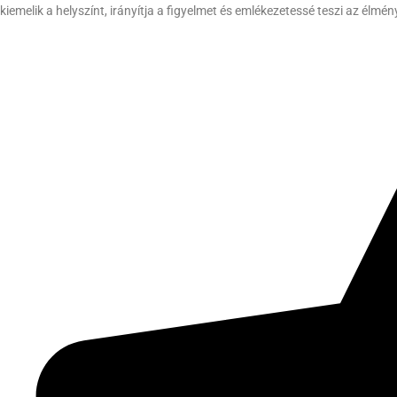
kiemelik a helyszínt, irányítja a figyelmet és emlékezetessé teszi az élmén