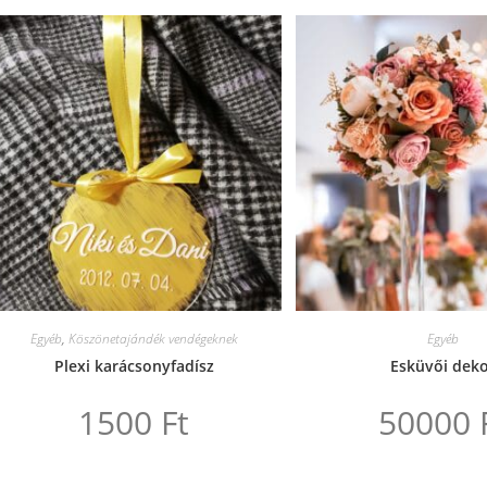
Egyéb
,
Köszönetajándék vendégeknek
Egyéb
Plexi karácsonyfadísz
Esküvői dek
1500
Ft
50000