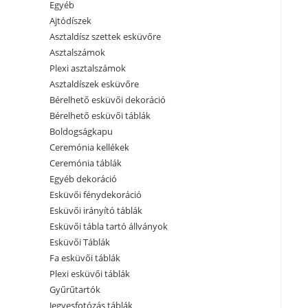
Egyéb
Ajtódíszek
Asztaldísz szettek esküvőre
Asztalszámok
Plexi asztalszámok
Asztaldíszek esküvőre
Bérelhető esküvői dekoráció
Bérelhető esküvői táblák
Boldogságkapu
Ceremónia kellékek
Ceremónia táblák
Egyéb dekoráció
Esküvői fénydekoráció
Esküvői irányító táblák
Esküvői tábla tartó állványok
Esküvői Táblák
Fa esküvői táblák
Plexi esküvői táblák
Gyűrűtartók
Jegyesfotózás táblák