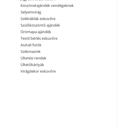
Köszönetajándék vendégeknek
Selyemvirág
Széktáblák esküvőre
Szülőköszöntő ajándék
Örömapa ajándék
Textil bérlés esküvőre
Asztali futók
Székmasnik
Ültetési rendek
Ültetőkártyák
Virágdekor esküvőre