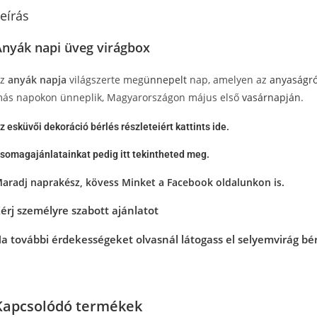
eírás
Anyák napi üveg virágbox
Az
anyák napja
világszerte meg
ünnepelt
nap, amelyen az
anyaságró
ás napokon ünneplik, Magyarországon május első
vasárnapján
.
z esküvői dekoráció bérlés részleteiért kattints ide.
somagajánlatainkat pedig itt tekintheted meg.
aradj naprakész, kövess Minket a
Facebook oldalunkon
is.
érj személyre szabott ajánlatot
a további érdekességeket olvasnál látogass el selyemvirág bé
Kapcsolódó termékek