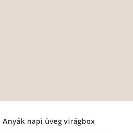
Anyák napi üveg virágbox