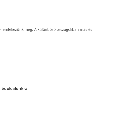
l
emlékezünk meg. A különböző országokban más és
rlés oldalunkra