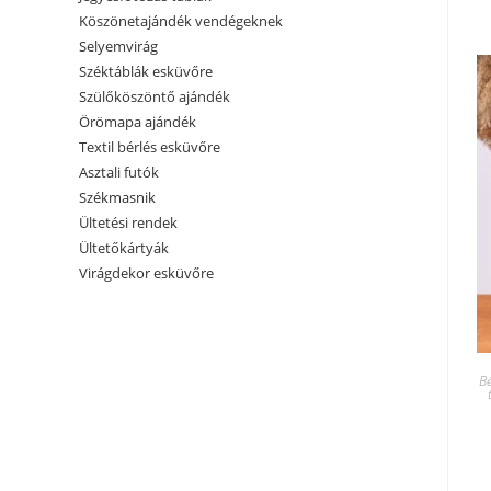
Köszönetajándék vendégeknek
Selyemvirág
Széktáblák esküvőre
Szülőköszöntő ajándék
Örömapa ajándék
Textil bérlés esküvőre
Asztali futók
Székmasnik
Ültetési rendek
Ültetőkártyák
Virágdekor esküvőre
Bé