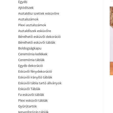
Egyéb
Ajtódíszek
Asztaldísz szettek esküvőre
Asztalszámok
Plexi asztalszámok
Asztaldíszek esküvőre
Bérelhető esküvői dekoráció
Bérelhető esküvői táblák
Boldogságkapu
Ceremónia kellékek
Ceremónia táblák
Egyéb dekoráció
Esküvői fénydekoráció
Esküvői irányító táblák
Esküvői tábla tartó állványok
Esküvői Táblák
Fa esküvői táblák
Plexi esküvői táblák
Gyűrűtartók
Jegyesfotózás táblák