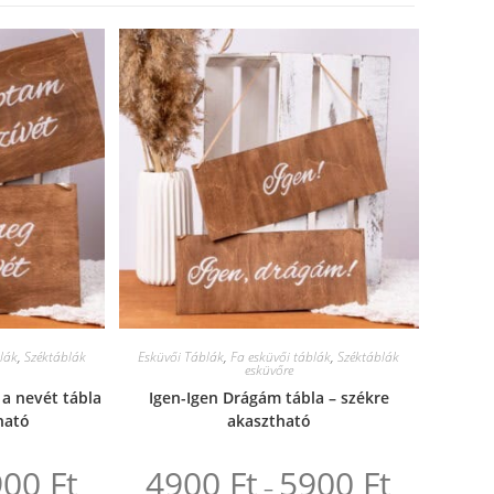
lák
,
Széktáblák
Esküvői Táblák
,
Fa esküvői táblák
,
Széktáblák
esküvőre
 a nevét tábla
Igen-Igen Drágám tábla – székre
ható
akasztható
900
Ft
4900
Ft
5900
Ft
Ártartomány:
Ártartomány:
–
4900 Ft
4900 Ft