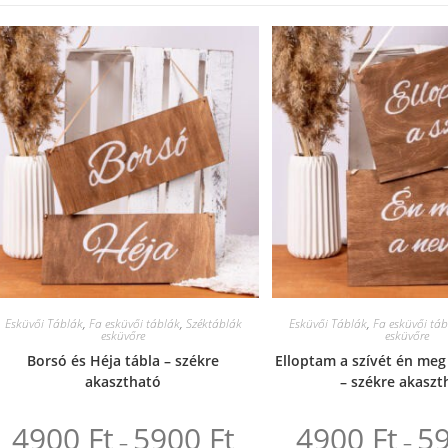
Esküvői Táblák
,
Fa esküvői táblák
,
Széktáblák
Esküvői Táblák
,
Fa esküvői táb
esküvőre
esküvőre
Borsó és Héja tábla – székre
Elloptam a szívét én meg
akasztható
– székre akaszt
4900
Ft
5900
Ft
4900
Ft
5
Ártartomány:
–
–
4900 Ft