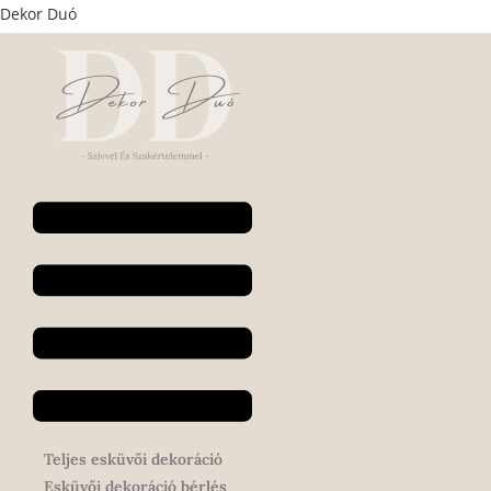
Skip
Dekor Duó
to
content
Menu
Teljes esküvői dekoráció
Esküvői dekoráció bérlés