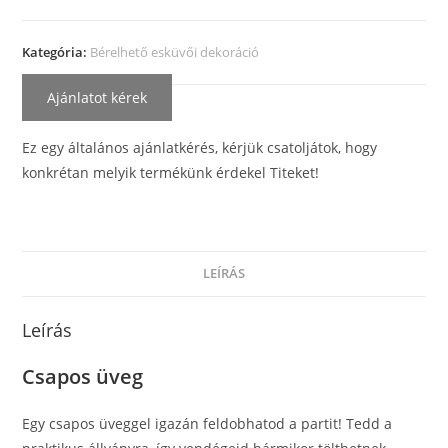
Kategória:
Bérelhető esküvői dekoráció
Ajánlatot kérek
Ez egy általános ajánlatkérés, kérjük csatoljátok, hogy
konkrétan melyik termékünk érdekel Titeket!
LEÍRÁS
Leírás
Csapos üveg
Egy csapos üveggel igazán feldobhatod a partit! Tedd a