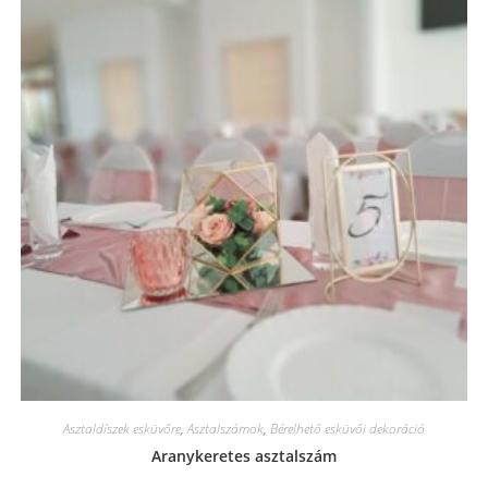
Asztaldíszek esküvőre
,
Asztalszámok
,
Bérelhető esküvői dekoráció
Aranykeretes asztalszám