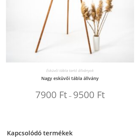
Esküvői tábla tartó állványok
Nagy esküvői tábla állvány
7900
Ft
9500
Ft
Ártartomány:
–
7900 Ft
-
Ennek
9500 Ft
a
terméknek
több
variációja
van.
A
Kapcsolódó termékek
változatok
a