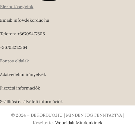
Elérhetőségeink
Email: info@dekorduo.hu
Telefon: +36709477606
+36703212364
Fontos oldalak
Adatvédelmi irányelvek
Fizetési információk
Szállítási és átvételi információk
© 2024 – DEKORDUO.HU | MINDEN JOG FENNTARTVA |
Készítette:
Weboldalt Mindenkinek