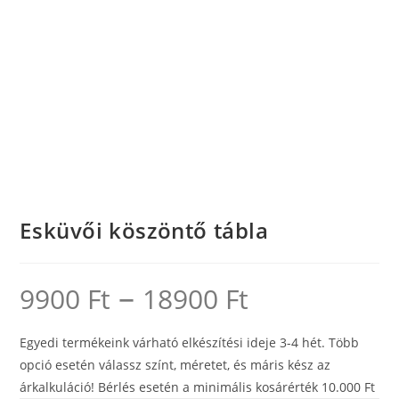
Esküvői köszöntő tábla
–
Ártartomány:
9900
Ft
18900
Ft
9900 Ft
-
18900 Ft
Egyedi termékeink várható elkészítési ideje 3-4 hét. Több
opció esetén válassz színt, méretet, és máris kész az
árkalkuláció! Bérlés esetén a minimális kosárérték 10.000 Ft