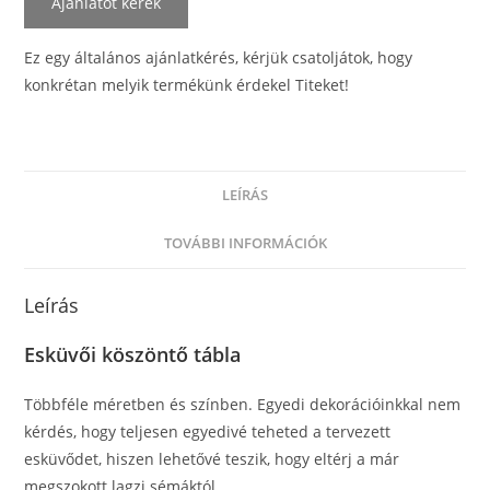
Ajánlatot kérek
Ez egy általános ajánlatkérés, kérjük csatoljátok, hogy
konkrétan melyik termékünk érdekel Titeket!
LEÍRÁS
TOVÁBBI INFORMÁCIÓK
Leírás
Esküvői köszöntő tábla
Többféle méretben és színben. Egyedi dekorációinkkal nem
kérdés, hogy teljesen egyedivé teheted a tervezett
esküvődet, hiszen lehetővé teszik, hogy eltérj a már
megszokott lagzi sémáktól.