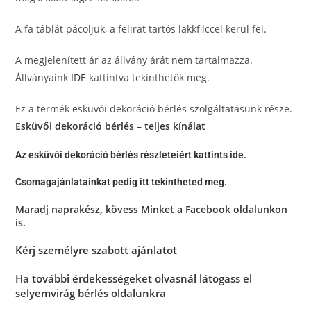
A fa táblát pácoljuk, a felirat tartós lakkfilccel kerül fel.
A megjelenített ár az állvány árát nem tartalmazza.
Állványaink
IDE
kattintva tekinthetők meg.
Ez a termék esküvői dekoráció bérlés szolgáltatásunk része.
Esküvői dekoráció bérlés – teljes kínálat
Az esküvői dekoráció bérlés részleteiért kattints ide.
Csomagajánlatainkat pedig itt tekintheted meg.
Maradj naprakész, kövess Minket a
Facebook oldalunkon
is.
Kérj személyre szabott ajánlatot
Ha további érdekességeket olvasnál látogass el
selyemvirág bérlés oldalunkra