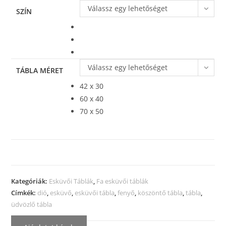
Válassz egy lehetőséget
SZÍN
Válassz egy lehetőséget
TÁBLA MÉRET
42 x 30
60 x 40
70 x 50
Kategóriák:
Esküvői Táblák
,
Fa esküvői táblák
Címkék:
dió
,
esküvő
,
esküvői tábla
,
fenyő
,
köszöntő tábla
,
tábla
,
üdvözlő tábla