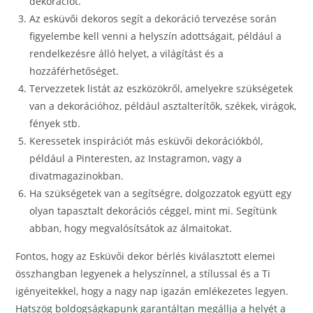
dekorációt.
Az esküvői dekoros segít a dekoráció tervezése során
figyelembe kell venni a helyszín adottságait, például a
rendelkezésre álló helyet, a világítást és a
hozzáférhetőséget.
Tervezzetek listát az eszközökről, amelyekre szükségetek
van a dekorációhoz, például asztalterítők, székek, virágok,
fények stb.
Keressetek inspirációt más esküvői dekorációkból,
például a Pinteresten, az Instagramon, vagy a
divatmagazinokban.
Ha szükségetek van a segítségre, dolgozzatok együtt egy
olyan tapasztalt dekorációs céggel, mint mi. Segítünk
abban, hogy megvalósítsátok az álmaitokat.
Fontos, hogy az Esküvői dekor bérlés kiválasztott elemei
összhangban legyenek a helyszínnel, a stílussal és a Ti
igényeitekkel, hogy a nagy nap igazán emlékezetes legyen.
Hatszög boldogságkapunk garantáltan megállja a helyét a