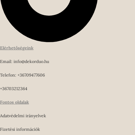
Elérhetőségeink
Email: info@dekorduo.hu
Telefon: +36709477606
+36703212364
Fontos oldalak
Adatvédelmi irányelvek
Fizetési információk