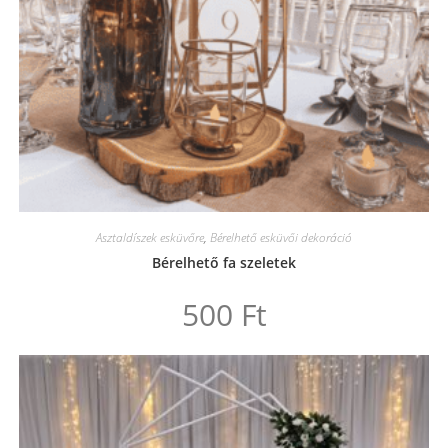
Asztaldíszek esküvőre
,
Bérelhető esküvői dekoráció
Bérelhető fa szeletek
500
Ft