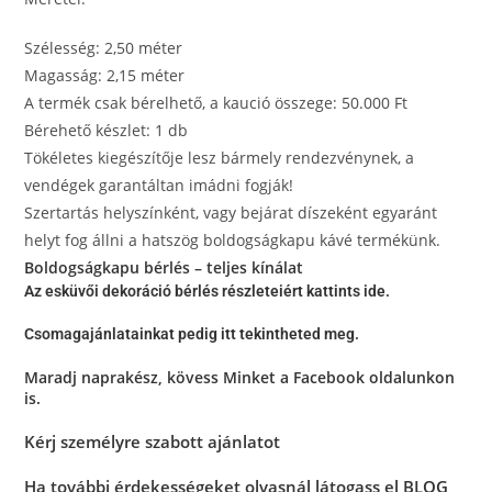
Szélesség: 2,50 méter
Magasság: 2,15 méter
A termék csak bérelhető, a kaució összege: 50.000 Ft
Bérehető készlet: 1 db
Tökéletes kiegészítője lesz bármely rendezvénynek, a
vendégek garantáltan imádni fogják!
Szertartás helyszínként, vagy bejárat díszeként egyaránt
helyt fog állni a hatszög boldogságkapu kávé termékünk.
Boldogságkapu bérlés – teljes kínálat
Az esküvői dekoráció bérlés részleteiért kattints ide.
Csomagajánlatainkat pedig itt tekintheted meg.
Maradj naprakész, kövess Minket a
Facebook oldalunkon
is.
Kérj személyre szabott ajánlatot
Ha további érdekességeket olvasnál látogass el BLOG