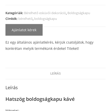
Kategóriák:
Bérelhető esküvői dekoráció
,
Boldogságkapu
Címkék:
bérelhető
,
boldogságkapu
Ajánlatot kérek
Ez egy általános ajánlatkérés, kérjük csatoljátok, hogy
konkrétan melyik termékünk érdekel Titeket!
LEÍRÁS
Leírás
Hatszög boldogságkapu kávé
Méretei: