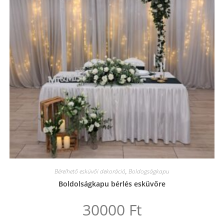
Bérelhető esküvői dekoráció
,
Boldogságkapu
Boldolságkapu bérlés esküvőre
30000
Ft