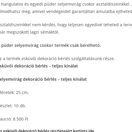
 hangulatos és egyedi púder selyemvirág csokor asztaldíszeinkkel , é
lmodhatsz meg, amivel vendégeidet garantáltan ámulatba ejtheted
sztaldíszeinkkel nem kérdés, hogy teljesen egyedivé teheted a terve
ár megszokott lagzi sémáktól.
 púder
selyemvirág csokor
termék csak bérelhető.
z a termék esküvői dekoráció bérlés szolgáltatásunk része.
sküvői dekoráció bérlés – teljes kínálat
elyemvirág dekoráció bérlés – teljes kínálat
éretek: 25 cm.
észlet: 10 db.
aució: 8.500 Ft
z esküvői dekoráció bérlés részleteiért kattints ide.