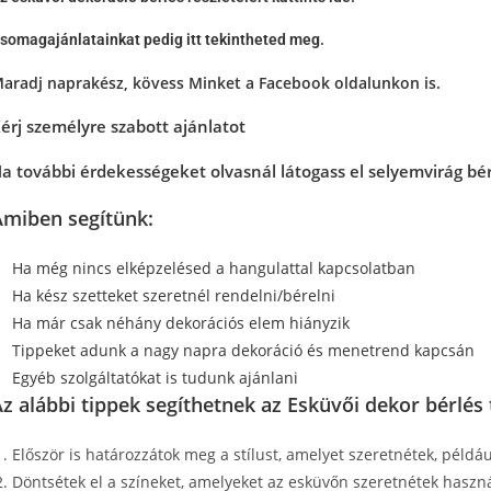
somagajánlatainkat pedig itt tekintheted meg.
aradj naprakész, kövess Minket a
Facebook oldalunkon
is.
érj személyre szabott ajánlatot
a további érdekességeket olvasnál látogass el selyemvirág bé
Amiben segítünk:
Ha még nincs elképzelésed a hangulattal kapcsolatban
Ha kész szetteket szeretnél rendelni/bérelni
Ha már csak néhány dekorációs elem hiányzik
Tippeket adunk a nagy napra dekoráció és menetrend kapcsán
Egyéb szolgáltatókat is tudunk ajánlani
z alábbi tippek segíthetnek az Esküvői dekor bérlé
Először is határozzátok meg a stílust, amelyet szeretnétek, példá
Döntsétek el a színeket, amelyeket az esküvőn szeretnétek haszná