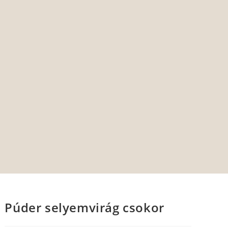
Púder selyemvirág csokor