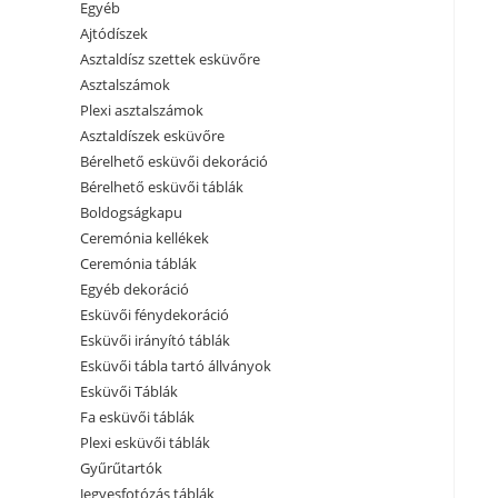
Egyéb
Ajtódíszek
Asztaldísz szettek esküvőre
Asztalszámok
Plexi asztalszámok
Asztaldíszek esküvőre
Bérelhető esküvői dekoráció
Bérelhető esküvői táblák
Boldogságkapu
Ceremónia kellékek
Ceremónia táblák
Egyéb dekoráció
Esküvői fénydekoráció
Esküvői irányító táblák
Esküvői tábla tartó állványok
Esküvői Táblák
Fa esküvői táblák
Plexi esküvői táblák
Gyűrűtartók
Jegyesfotózás táblák