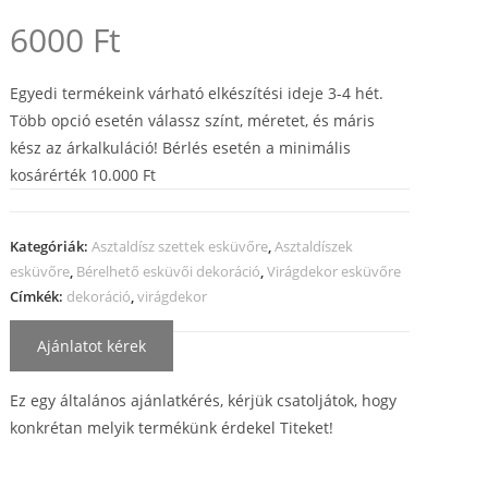
6000
Ft
Egyedi termékeink várható elkészítési ideje 3-4 hét.
Több opció esetén válassz színt, méretet, és máris
kész az árkalkuláció! Bérlés esetén a minimális
kosárérték 10.000 Ft
Kategóriák:
Asztaldísz szettek esküvőre
,
Asztaldíszek
esküvőre
,
Bérelhető esküvői dekoráció
,
Virágdekor esküvőre
Címkék:
dekoráció
,
virágdekor
Ajánlatot kérek
Ez egy általános ajánlatkérés, kérjük csatoljátok, hogy
konkrétan melyik termékünk érdekel Titeket!