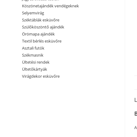
Köszönetajándék vendégeknek
Selyemvirág
Széktáblák esküvőre
Szülőköszöntő ajándék
Örömapa ajándék
Textil bérlés esküvőre
Asztali futók
Székmasnik
Ültetési rendek
Ültetőkártyák
Virágdekor esküvőre
L
A