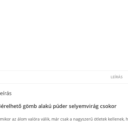
LEÍRÁS
eírás
Bérelhető gömb alakú púder selyemvirág csokor
mikor az álom valóra válik, már csak a nagyszerű ötletek kellenek,