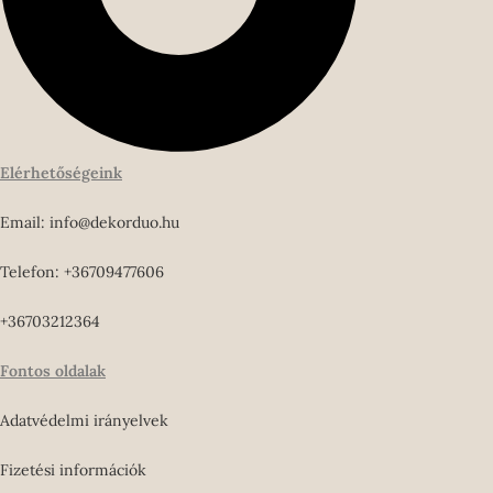
Elérhetőségeink
Email: info@dekorduo.hu
Telefon: +36709477606
+36703212364
Fontos oldalak
Adatvédelmi irányelvek
Fizetési információk