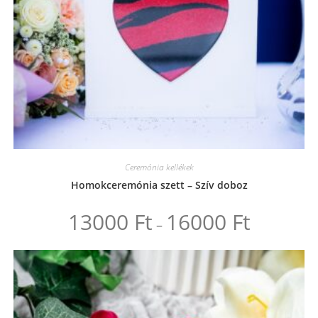
Ceremónia kellékek
Homokceremónia szett – Szív doboz
13000
Ft
16000
Ft
Ártartomány:
–
13000 Ft
-
Ennek
16000 Ft
a
terméknek
több
variációja
van.
A
változatok