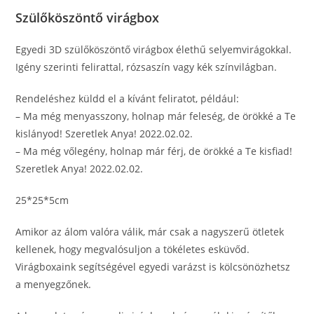
Szülőköszöntő virágbox
Egyedi 3D szülőköszöntő virágbox élethű selyemvirágokkal.
Igény szerinti felirattal, rózsaszín vagy kék színvilágban.
Rendeléshez küldd el a kívánt feliratot, például:
– Ma még menyasszony, holnap már feleség, de örökké a Te
kislányod! Szeretlek Anya! 2022.02.02.
– Ma még vőlegény, holnap már férj, de örökké a Te kisfiad!
Szeretlek Anya! 2022.02.02.
25*25*5cm
Amikor az álom valóra válik, már csak a nagyszerű ötletek
kellenek, hogy megvalósuljon a tökéletes esküvőd.
Virágboxaink segítségével egyedi varázst is kölcsönözhetsz
a menyegzőnek.