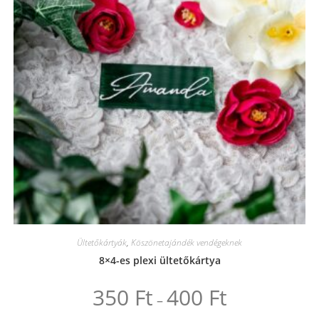
a
termékoldalon
választhatók
ki
Ültetőkártyák
,
Köszönetajándék vendégeknek
8×4-es plexi ültetőkártya
350
Ft
400
Ft
Ártartomány:
–
350 Ft
-