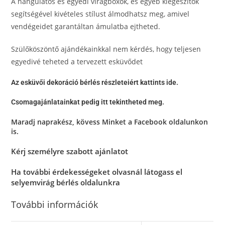
A hangulatos és egyedi virágboxok, és egyéb kiegészítők
segítségével kivételes stílust álmodhatsz meg, amivel
vendégeidet garantáltan ámulatba ejtheted.
Szülőköszöntő ajándékainkkal nem kérdés, hogy teljesen
egyedivé teheted a tervezett esküvődet
Az esküvői dekoráció bérlés részleteiért kattints ide.
Csomagajánlatainkat pedig itt tekintheted meg.
Maradj naprakész, kövess Minket a
Facebook oldalunkon
is.
Kérj személyre szabott ajánlatot
Ha további érdekességeket olvasnál látogass el
selyemvirág bérlés oldalunkra
További információk