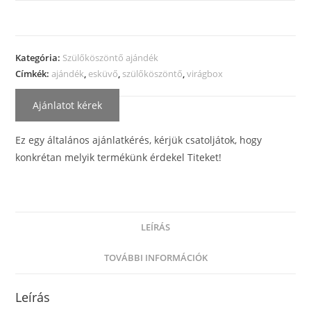
Kategória:
Szülőköszöntő ajándék
Címkék:
ajándék
,
esküvő
,
szülőköszöntő
,
virágbox
Ajánlatot kérek
Ez egy általános ajánlatkérés, kérjük csatoljátok, hogy
konkrétan melyik termékünk érdekel Titeket!
LEÍRÁS
TOVÁBBI INFORMÁCIÓK
Leírás