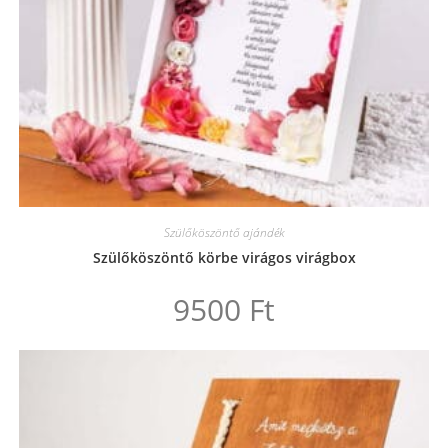
Szülőköszöntő ajándék
Szülőköszöntő körbe virágos virágbox
9500
Ft
Ennek
a
terméknek
több
variációja
van.
A
változatok