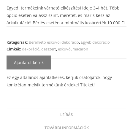
Egyedi termékeink várható elkészítési ideje 3-4 hét. Több
opció esetén válassz színt, méretet, és máris kész az
árkalkuláció! Bérlés esetén a minimális kosárérték 10.000 Ft
Kategóriák:
Bérelhető esküvői dekoráció
,
Egyéb dekoráció
Címkék:
dekoráció
,
desszert
,
esküvő
,
macaron
Ajánlatot kérek
Ez egy általános ajánlatkérés, kérjük csatoljátok, hogy
konkrétan melyik termékünk érdekel Titeket!
LEÍRÁS
TOVÁBBI INFORMÁCIÓK