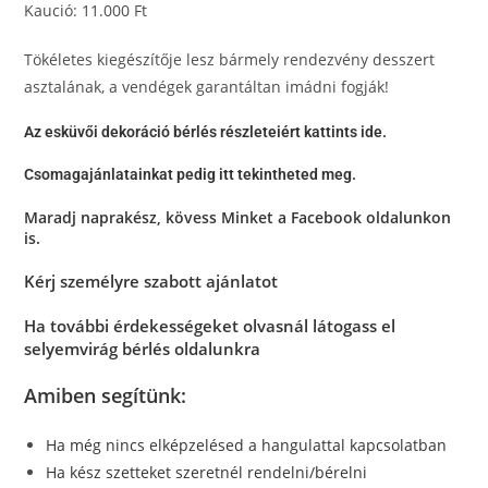
Kaució: 11.000 Ft
Tökéletes kiegészítője lesz bármely rendezvény desszert
asztalának, a vendégek garantáltan imádni fogják!
Az esküvői dekoráció bérlés részleteiért kattints ide.
Csomagajánlatainkat pedig itt tekintheted meg.
Maradj naprakész, kövess Minket a
Facebook oldalunkon
is.
Kérj személyre szabott ajánlatot
Ha további érdekességeket olvasnál látogass el
selyemvirág bérlés oldalunkra
Amiben segítünk:
Ha még nincs elképzelésed a hangulattal kapcsolatban
Ha kész szetteket szeretnél rendelni/bérelni