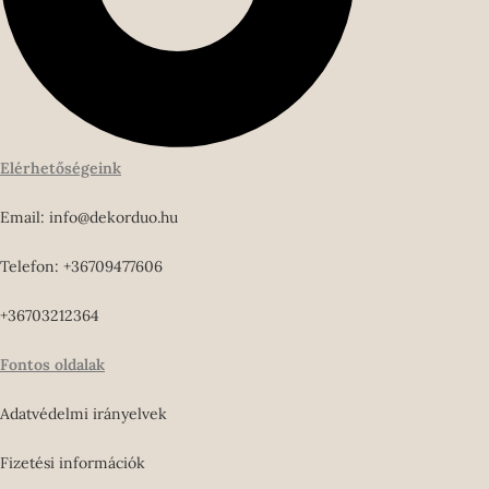
Elérhetőségeink
Email: info@dekorduo.hu
Telefon: +36709477606
+36703212364
Fontos oldalak
Adatvédelmi irányelvek
Fizetési információk