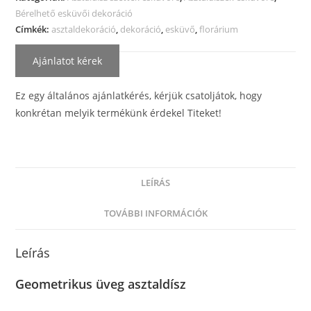
Bérelhető esküvői dekoráció
Címkék:
asztaldekoráció
,
dekoráció
,
esküvő
,
florárium
Ajánlatot kérek
Ez egy általános ajánlatkérés, kérjük csatoljátok, hogy
konkrétan melyik termékünk érdekel Titeket!
LEÍRÁS
TOVÁBBI INFORMÁCIÓK
Leírás
Geometrikus üveg asztaldísz