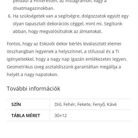
például a Pinteresten, az Instagramon, vagy a
divatmagazinokban.
Ha szükségetek van a segítségre, dolgozzatok együtt egy
olyan tapasztalt dekorációs céggel, mint mi. Segítünk
abban, hogy megvalósítsátok az álmaitokat.
Fontos, hogy az Esküvői dekor bérlés kiválasztott elemei
összhangban legyenek a helyszínnel, a stílussal és a Ti
igényeitekkel, hogy a nagy nap igazán emlékezetes legyen.
Geometrikus üveg asztaldíszünk garantáltan megállja a
helyét a nagy napotokon.
További információk
SZÍN
Dió, Fehér, Fekete, Fenyő, Kávé
TÁBLA MÉRET
30×12