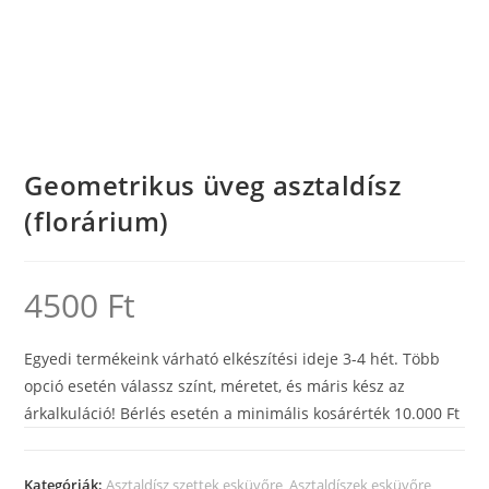
Geometrikus üveg asztaldísz
(florárium)
4500
Ft
Egyedi termékeink várható elkészítési ideje 3-4 hét. Több
opció esetén válassz színt, méretet, és máris kész az
árkalkuláció! Bérlés esetén a minimális kosárérték 10.000 Ft
Kategóriák:
Asztaldísz szettek esküvőre
,
Asztaldíszek esküvőre
,