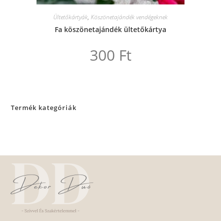
Ültetőkártyák
,
Köszönetajándék vendégeknek
Fa köszönetajándék ültetőkártya
300
Ft
Ennek
a
terméknek
több
variációja
van.
Termék kategóriák
A
változatok
a
termékoldalon
választhatók
ki