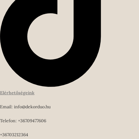
Elérhetőségeink
Email: info@dekorduo.hu
Telefon: +36709477606
+36703212364