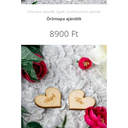
Örömapa ajándék
,
Egyéb
,
Szülőköszöntő ajándék
Örömapa ajándék
8900
Ft