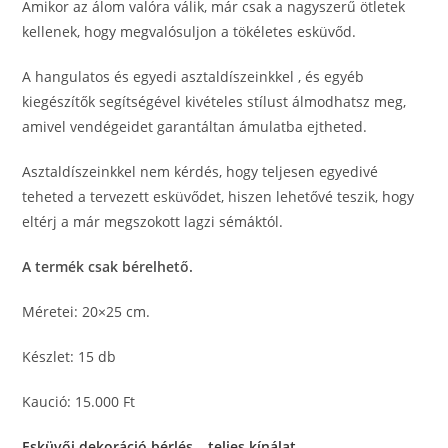
Amikor az álom valóra válik, már csak a nagyszerű ötletek
kellenek, hogy megvalósuljon a tökéletes esküvőd.
A hangulatos és egyedi asztaldíszeinkkel , és egyéb
kiegészítők segítségével kivételes stílust álmodhatsz meg,
amivel vendégeidet garantáltan ámulatba ejtheted.
Asztaldíszeinkkel nem kérdés, hogy teljesen egyedivé
teheted a tervezett esküvődet, hiszen lehetővé teszik, hogy
eltérj a már megszokott lagzi sémáktól.
A termék csak bérelhető.
Méretei: 20×25 cm.
Készlet: 15 db
Kaució: 15.000 Ft
Esküvői dekoráció bérlés – teljes kínálat