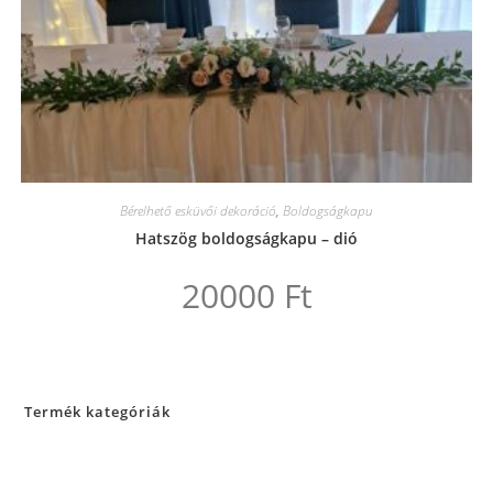
Bérelhető esküvői dekoráció
,
Boldogságkapu
Hatszög boldogságkapu – dió
20000
Ft
Termék kategóriák