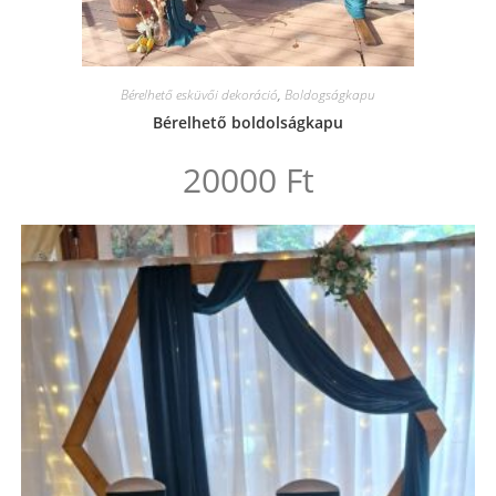
Bérelhető esküvői dekoráció
,
Boldogságkapu
Bérelhető boldolságkapu
20000
Ft