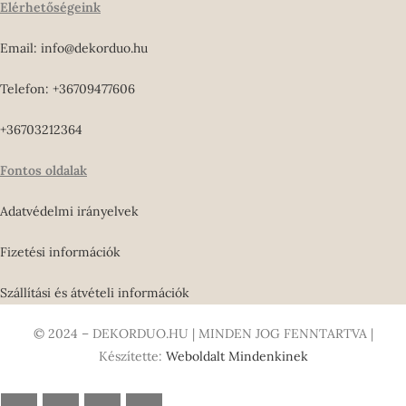
Elérhetőségeink
Email: info@dekorduo.hu
Telefon: +36709477606
+36703212364
Fontos oldalak
Adatvédelmi irányelvek
Fizetési információk
Szállítási és átvételi információk
© 2024 – DEKORDUO.HU | MINDEN JOG FENNTARTVA |
Készítette:
Weboldalt Mindenkinek