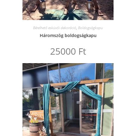
Bérelhető esküvői dekoráció
,
Boldogságkapu
Háromszög boldogságkapu
25000
Ft