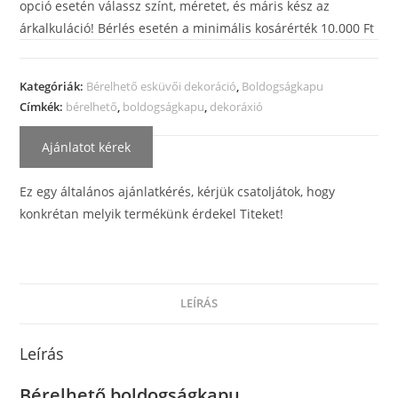
opció esetén válassz színt, méretet, és máris kész az
árkalkuláció! Bérlés esetén a minimális kosárérték 10.000 Ft
Kategóriák:
Bérelhető esküvői dekoráció
,
Boldogságkapu
Címkék:
bérelhető
,
boldogságkapu
,
dekoráxió
Ajánlatot kérek
Ez egy általános ajánlatkérés, kérjük csatoljátok, hogy
konkrétan melyik termékünk érdekel Titeket!
LEÍRÁS
Leírás
Bérelhető boldogságkapu