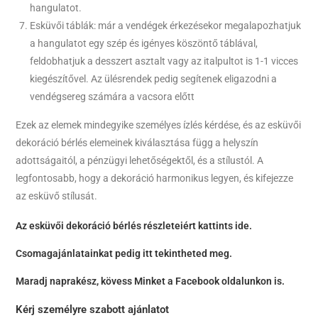
hangulatot.
Esküvői táblák: már a vendégek érkezésekor megalapozhatjuk
a hangulatot egy szép és igényes köszöntő táblával,
feldobhatjuk a desszert asztalt vagy az italpultot is 1-1 vicces
kiegészítővel. Az ülésrendek pedig segítenek eligazodni a
vendégsereg számára a vacsora előtt
Ezek az elemek mindegyike személyes ízlés kérdése, és az esküvői
dekoráció bérlés elemeinek kiválasztása függ a helyszín
adottságaitól, a pénzügyi lehetőségektől, és a stílustól. A
legfontosabb, hogy a dekoráció harmonikus legyen, és kifejezze
az esküvő stílusát.
Az esküvői dekoráció bérlés részleteiért kattints ide.
Csomagajánlatainkat pedig itt tekintheted meg.
Maradj naprakész, kövess Minket a
Facebook oldalunkon
is.
Kérj személyre szabott ajánlatot