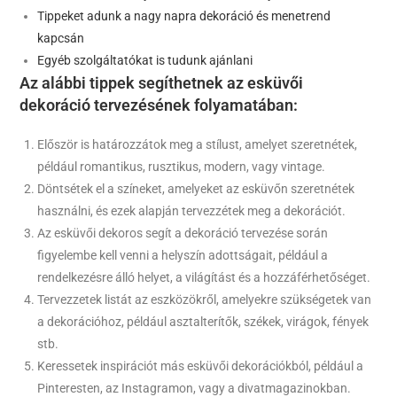
Tippeket adunk a nagy napra dekoráció és menetrend
kapcsán
Egyéb szolgáltatókat is tudunk ajánlani
Az alábbi tippek segíthetnek az esküvői
dekoráció tervezésének folyamatában:
Először is határozzátok meg a stílust, amelyet szeretnétek,
például romantikus, rusztikus, modern, vagy vintage.
Döntsétek el a színeket, amelyeket az esküvőn szeretnétek
használni, és ezek alapján tervezzétek meg a dekorációt.
Az esküvői dekoros segít a dekoráció tervezése során
figyelembe kell venni a helyszín adottságait, például a
rendelkezésre álló helyet, a világítást és a hozzáférhetőséget.
Tervezzetek listát az eszközökről, amelyekre szükségetek van
a dekorációhoz, például asztalterítők, székek, virágok, fények
stb.
Keressetek inspirációt más esküvői dekorációkból, például a
Pinteresten, az Instagramon, vagy a divatmagazinokban.