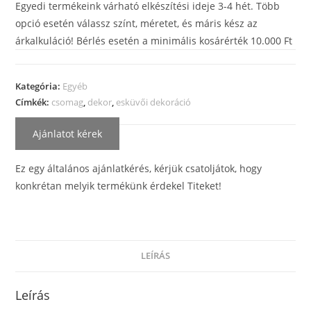
Egyedi termékeink várható elkészítési ideje 3-4 hét. Több
opció esetén válassz színt, méretet, és máris kész az
árkalkuláció! Bérlés esetén a minimális kosárérték 10.000 Ft
Kategória:
Egyéb
Címkék:
csomag
,
dekor
,
esküvői dekoráció
Ajánlatot kérek
Ez egy általános ajánlatkérés, kérjük csatoljátok, hogy
konkrétan melyik termékünk érdekel Titeket!
LEÍRÁS
Leírás