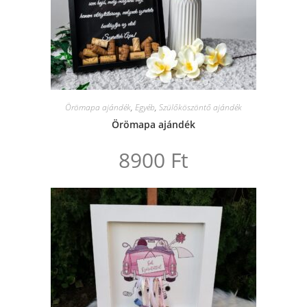
Örömapa ajándék
,
Egyéb
,
Szülőköszöntő ajándék
Örömapa ajándék
8900
Ft