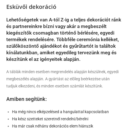
Esküvői dekoráció
Lehetőségetek van A-tól Z-ig a teljes dekorációt ránk
és partnereinkre bízni vagy akár a megbeszélt
kiegészítők csomagban történő bérlésére, egyedi
termékek rendelésére. Többféle ceremónia kelléket,
szülőköszöntő ajándékot és gyűrűtartót is találtok
kínálatunkban, amiket egyedileg tervezünk meg és
készítünk el az igényeitek alapján.
A táblák minden esetben megrendelés alapján készülnek, egyedi
megbeszélés alapján. A gyártást az előleg beérkezése után
tudjuk elkezdeni, és minden esetben számlát készítünk.
Amiben segítünk:
Ha még nincs elképzelésed a hangulattal kapcsolatban
Ha kész szetteket szeretnél rendelni/bérelni
Ha már csak néhány dekorációs elem hiányzik