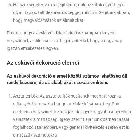
Ha szükségetek van a segítségre, dolgozzatok együtt egy
olyan tapasztalt dekorációs céggel, mint mi. Segítünk abban,
hogy megvalósítsátok az álmaitokat.
Fontos, hogy az esküvői dekoráció összhangban legyen a
helyszínnel, a stílussal és a Ti igényeitekkel, hogy a nagy nap
igazán emlékezetes legyen.
Az esküvői dekoráció elemei
Az esküvői dekoráció elemei között számos lehetőség áll
rendelkezésre, de az alábbiakat szokás említeni:
Asztalterítők: Az asztalterítők segítenek meghatározni a
stílust, és fontosak a hangulat kialakításában. Legtöbb
esetben a helyszínek biztosítják, de egyre nagyobb a bérelhető
választék is manapság. Igény szerint ajánlunk bérbeadással
foglalkozó szakembert, vagy generál kivitelezés esetén ezt is
elintézzük számotokra