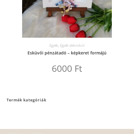
Egyéb
,
Egyéb dekoráció
Esküvői pénzátadó – képkeret formájú
6000
Ft
Termék kategóriák