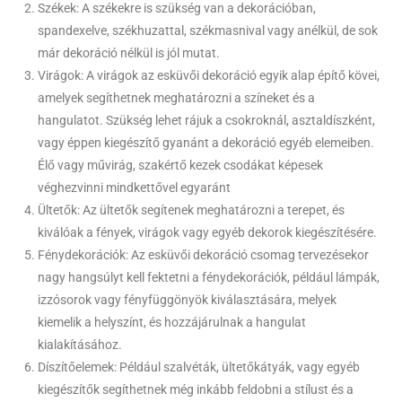
Székek: A székekre is szükség van a dekorációban,
spandexelve, székhuzattal, székmasnival vagy anélkül, de sok
már dekoráció nélkül is jól mutat.
Virágok: A virágok az esküvői dekoráció egyik alap építő kövei,
amelyek segíthetnek meghatározni a színeket és a
hangulatot. Szükség lehet rájuk a csokroknál, asztaldíszként,
vagy éppen kiegészítő gyanánt a dekoráció egyéb elemeiben.
Élő vagy művirág, szakértő kezek csodákat képesek
véghezvinni mindkettővel egyaránt
Ültetők: Az ültetők segítenek meghatározni a terepet, és
kiválóak a fények, virágok vagy egyéb dekorok kiegészítésére.
Fénydekorációk: Az esküvői dekoráció csomag tervezésekor
nagy hangsúlyt kell fektetni a fénydekorációk, például lámpák,
izzósorok vagy fényfüggönyök kiválasztására, melyek
kiemelik a helyszínt, és hozzájárulnak a hangulat
kialakításához.
Díszítőelemek: Például szalvéták, ültetőkátyák, vagy egyéb
kiegészítők segíthetnek még inkább feldobni a stílust és a