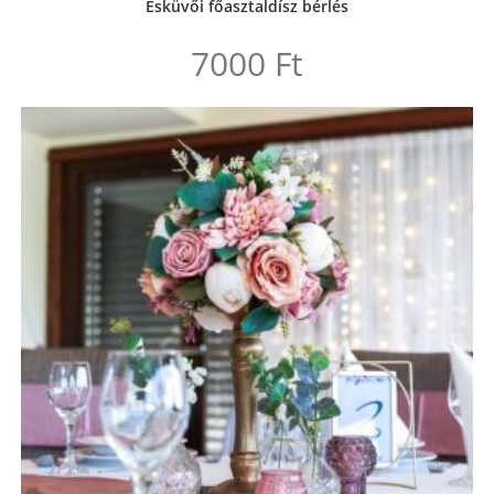
Esküvői főasztaldísz bérlés
7000
Ft