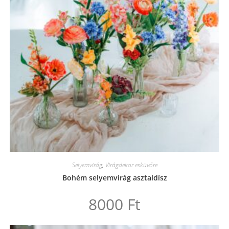
Selyemvirág
,
Virágdekor esküvőre
Bohém selyemvirág asztaldísz
8000
Ft