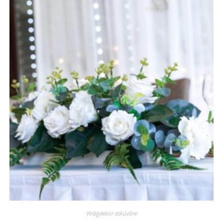
Virágdekor esküvőre