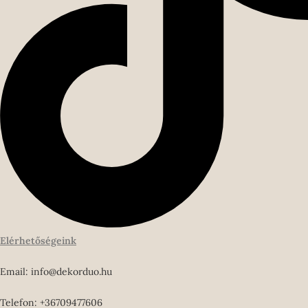
Elérhetőségeink
Email: info@dekorduo.hu
Telefon: +36709477606