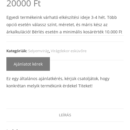
20000
Ft
Egyedi termékeink várható elkészítési ideje 3-4 hét. Több
opció esetén válassz színt, méretet, és máris kész az
árkalkuláció! Bérlés esetén a minimális kosárérték 10.000 Ft
Kategóriák:
Selyemvirág
,
Virágdekor esküvőre
Ajánlatot kérek
Ez egy általános ajánlatkérés, kérjük csatoljátok, hogy
konkrétan melyik termékünk érdekel Titeket!
LEÍRÁS